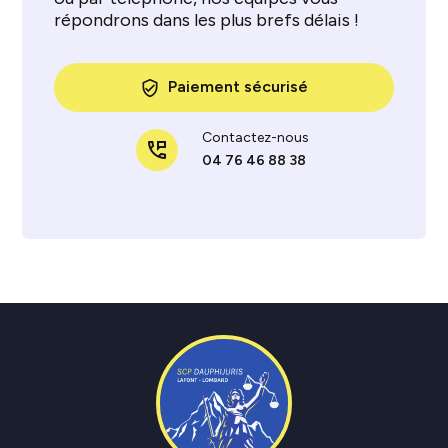
répondrons dans les plus brefs délais !
Paiement sécurisé
verified_user
Contactez-nous
perm_phone_msg
04 76 46 88 38