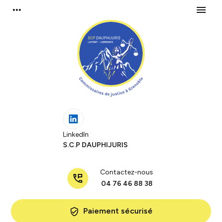
Panneau de gestion des cookies
more_horiz
menu
LinkedIn
S.C.P DAUPHIJURIS
Contactez-nous
perm_phone_msg
04 76 46 88 38
Paiement sécurisé
verified_user