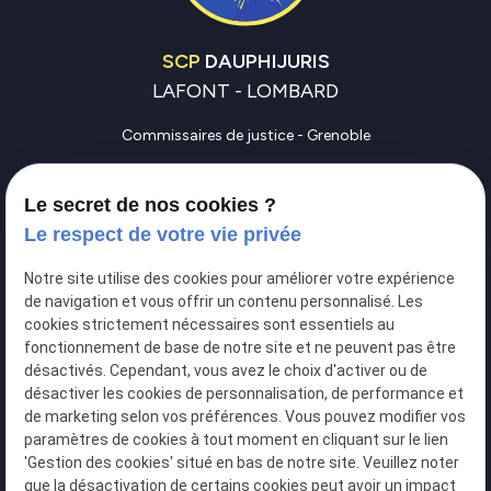
SCP
DAUPHIJURIS
LAFONT - LOMBARD
Commissaires de justice - Grenoble
Commissaires de justice - Vienne
Le secret de nos cookies ?
Commissaires de justice - Bourgoin-Jallieu
Le respect de votre vie privée
Contactez-nous
Notre site utilise des cookies pour améliorer votre expérience
perm_phone_msg
04 76 46 88 38
de navigation et vous offrir un contenu personnalisé. Les
cookies strictement nécessaires sont essentiels au
fonctionnement de base de notre site et ne peuvent pas être
LinkedIn
désactivés. Cependant, vous avez le choix d'activer ou de
S.C.P DAUPHIJURIS
désactiver les cookies de personnalisation, de performance et
de marketing selon vos préférences. Vous pouvez modifier vos
paramètres de cookies à tout moment en cliquant sur le lien
map
'Gestion des cookies' situé en bas de notre site. Veuillez noter
que la désactivation de certains cookies peut avoir un impact