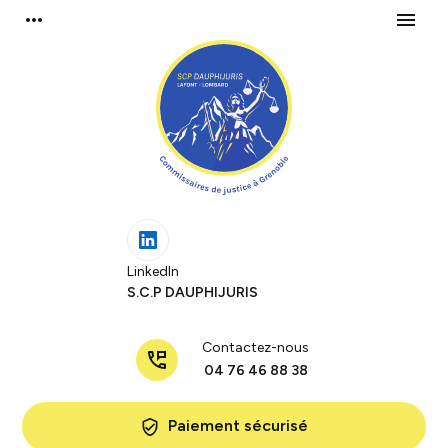
Panneau de gestion des cookies
more_horiz
menu
LinkedIn
S.C.P DAUPHIJURIS
Contactez-nous
perm_phone_msg
04 76 46 88 38
Paiement sécurisé
verified_user