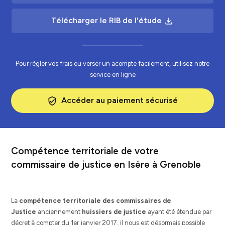
Télécharger le RIB de l'étude
file_download
Pour régler vos frais ou verser un acompte facilement, utilisez notre
service en ligne
Accéder au paiement sécurisé
verified_user
Compétence territoriale de votre
commissaire de justice en Isère à Grenoble
La
compétence territoriale des commissaires de
Justice
anciennement
huissiers de justice
ayant été étendue par
décret à compter du 1er janvier 2017, il nous est désormais possible