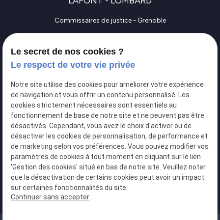
LAFONT - LOMBARD
Commissaires de justice - Grenoble
Commissaires de justice - Vienne
Le secret de nos cookies ?
Commissaires de justice - Bourgoin-Jallieu
Le respect de votre vie privée
Contactez-nous
Notre site utilise des cookies pour améliorer votre expérience
perm_phone_msg
04 76 46 88 38
de navigation et vous offrir un contenu personnalisé. Les
cookies strictement nécessaires sont essentiels au
fonctionnement de base de notre site et ne peuvent pas être
LinkedIn
désactivés. Cependant, vous avez le choix d'activer ou de
S.C.P DAUPHIJURIS
désactiver les cookies de personnalisation, de performance et
de marketing selon vos préférences. Vous pouvez modifier vos
paramètres de cookies à tout moment en cliquant sur le lien
map
'Gestion des cookies' situé en bas de notre site. Veuillez noter
que la désactivation de certains cookies peut avoir un impact
34 Boulevard Maréchal Foch
sur certaines fonctionnalités du site.
38017 GRENOBLE
Continuer sans accepter