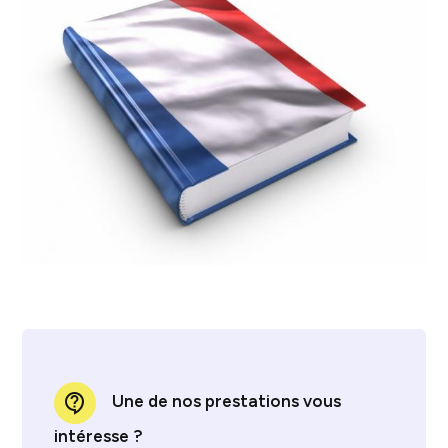
contact_support
Une de nos prestations vous
intéresse ?