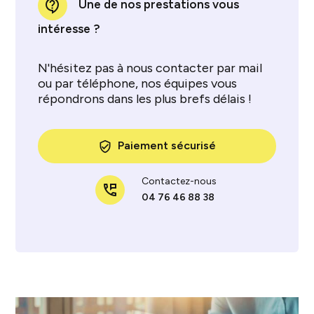
contact_support
Une de nos prestations vous
intéresse ?
N'hésitez pas à nous contacter par mail
ou par téléphone, nos équipes vous
répondrons dans les plus brefs délais !
Paiement sécurisé
verified_user
Contactez-nous
perm_phone_msg
04 76 46 88 38