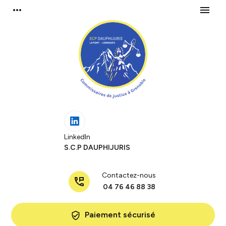
Panneau de gestion des cookies
more_horiz
menu
LinkedIn
S.C.P DAUPHIJURIS
Contactez-nous
perm_phone_msg
04 76 46 88 38
Paiement sécurisé
verified_user