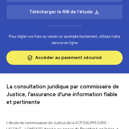
Télécharger le RIB de l'étude
file_download
Pour régler vos frais ou verser un acompte facilement, utilisez notre
service en ligne
Accéder au paiement sécurisé
verified_user
La consultation juridique par commissaire de
Justice, l'assurance d'une information fiable
et pertinente
L'étude de commissaires de Justice de la SCP DAUPHIJURIS -