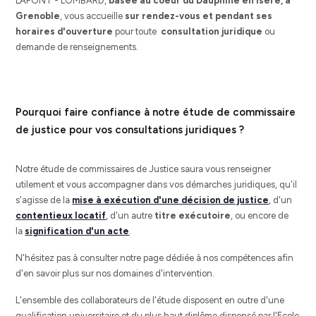
LAFONT - LOMBARD,
basée au coeur
du Dauphiné en Isère, à
Grenoble
, vous accueille
sur rendez-vous et pendant ses
horaires
d'ouverture
pour toute
consultation juridique
ou
demande de renseignements.
Pourquoi faire confiance à notre étude de commissaire
de justice pour vos consultations juridiques ?
Notre étude de commissaires de Justice saura vous renseigner
utilement et vous accompagner dans vos démarches juridiques, qu'il
s'agisse de la
mise à exécution d'une décision de justice
, d'un
contentieux locatif
, d'un autre
titre exécutoire
, ou encore de
la
signification d'un acte
.
N'hésitez pas à consulter notre page dédiée à nos compétences afin
d'en savoir plus sur nos domaines d'intervention.
L'ensemble des collaborateurs de l'étude disposent en outre d'une
qualification universitaire et du plus haut diplôme dispensé par l'Ecole