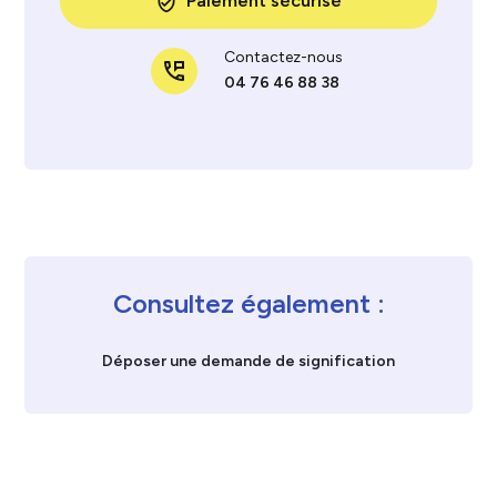
Paiement sécurisé
verified_user
Contactez-nous
perm_phone_msg
04 76 46 88 38
Consultez également :
Déposer une demande de signification