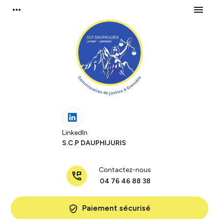
Panneau de gestion des cookies
more_horiz
menu
LinkedIn
S.C.P DAUPHIJURIS
Contactez-nous
perm_phone_msg
04 76 46 88 38
Paiement sécurisé
verified_user