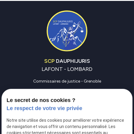
SCP
DAUPHIJURIS
LAFONT - LOMBARD
Commissaires de justice - Grenoble
Commissaires de justice - Vienne
Le secret de nos cookies ?
Commissaires de justice - Bourgoin-Jallieu
Le respect de votre vie privée
Contactez-nous
Notre site utilise des cookies pour améliorer votre expérience
perm_phone_msg
04 76 46 88 38
de navigation et vous offrir un contenu personnalisé. Les
cookies strictement nécessaires sont essentiels au