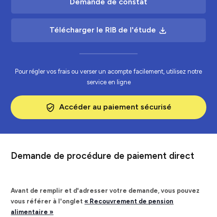
Demande de constat
Télécharger le RIB de l'étude
file_download
Pour régler vos frais ou verser un acompte facilement, utilisez notre
service en ligne
Accéder au paiement sécurisé
verified_user
Demande de procédure de paiement direct
Avant de remplir et d'adresser votre demande, vous pouvez
vous référer à l'onglet
« Recouvrement de pension
alimentaire »