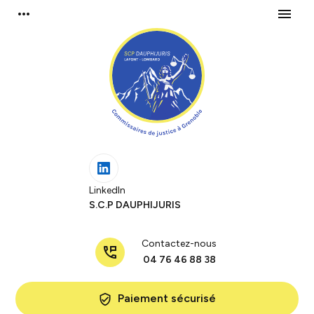
Panneau de gestion des cookies
more_horiz
menu
LinkedIn
S.C.P DAUPHIJURIS
Contactez-nous
perm_phone_msg
04 76 46 88 38
Paiement sécurisé
verified_user