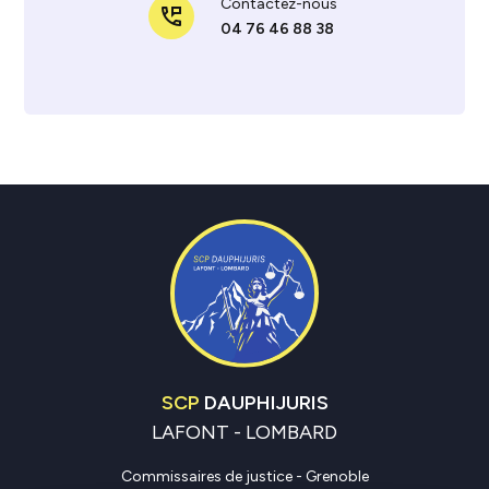
Contactez-nous
perm_phone_msg
04 76 46 88 38
SCP
DAUPHIJURIS
LAFONT - LOMBARD
Commissaires de justice - Grenoble