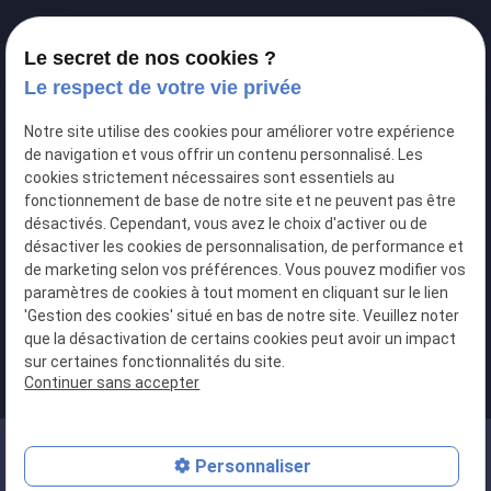
Commissaires de justice - Vienne
Le secret de nos cookies ?
Commissaires de justice - Bourgoin-Jallieu
Le respect de votre vie privée
Contactez-nous
Notre site utilise des cookies pour améliorer votre expérience
perm_phone_msg
04 76 46 88 38
de navigation et vous offrir un contenu personnalisé. Les
cookies strictement nécessaires sont essentiels au
fonctionnement de base de notre site et ne peuvent pas être
LinkedIn
désactivés. Cependant, vous avez le choix d'activer ou de
S.C.P DAUPHIJURIS
désactiver les cookies de personnalisation, de performance et
de marketing selon vos préférences. Vous pouvez modifier vos
paramètres de cookies à tout moment en cliquant sur le lien
map
'Gestion des cookies' situé en bas de notre site. Veuillez noter
que la désactivation de certains cookies peut avoir un impact
34 Boulevard Maréchal Foch
sur certaines fonctionnalités du site.
38017 GRENOBLE
Continuer sans accepter
Siret :41204500700017
Personnaliser
Plan du site