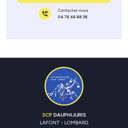
Contactez-nous
perm_phone_msg
04 76 46 88 38
SCP
DAUPHIJURIS
LAFONT - LOMBARD