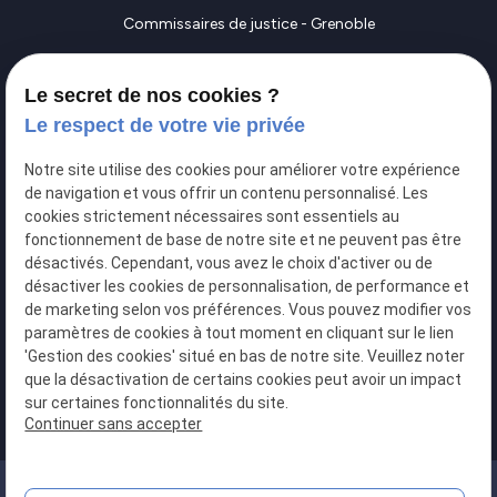
Commissaires de justice - Grenoble
Commissaires de justice - Vienne
Le secret de nos cookies ?
Commissaires de justice - Bourgoin-Jallieu
Le respect de votre vie privée
Contactez-nous
Notre site utilise des cookies pour améliorer votre expérience
perm_phone_msg
04 76 46 88 38
de navigation et vous offrir un contenu personnalisé. Les
cookies strictement nécessaires sont essentiels au
fonctionnement de base de notre site et ne peuvent pas être
LinkedIn
désactivés. Cependant, vous avez le choix d'activer ou de
S.C.P DAUPHIJURIS
désactiver les cookies de personnalisation, de performance et
de marketing selon vos préférences. Vous pouvez modifier vos
paramètres de cookies à tout moment en cliquant sur le lien
map
'Gestion des cookies' situé en bas de notre site. Veuillez noter
que la désactivation de certains cookies peut avoir un impact
34 Boulevard Maréchal Foch
sur certaines fonctionnalités du site.
38017 GRENOBLE
Continuer sans accepter
Siret :41204500700017