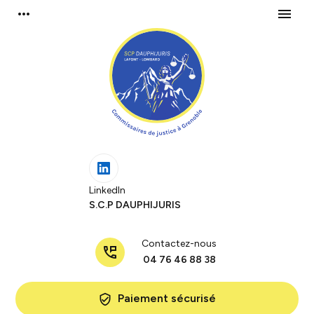
Panneau de gestion des cookies
more_horiz
menu
LinkedIn
S.C.P DAUPHIJURIS
Contactez-nous
perm_phone_msg
04 76 46 88 38
Paiement sécurisé
verified_user