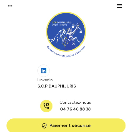
Panneau de gestion des cookies
more_horiz
menu
LinkedIn
S.C.P DAUPHIJURIS
Contactez-nous
perm_phone_msg
04 76 46 88 38
Paiement sécurisé
verified_user