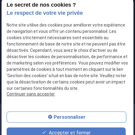
Le secret de nos cookies ?
Commissaires de justice - Bourgoin-Jallieu
Le respect de votre vie privée
Contactez-nous
Notre site utilise des cookies pour améliorer votre expérience
perm_phone_msg
04 76 46 88 38
de navigation et vous offrir un contenu personnalisé. Les
cookies strictement nécessaires sont essentiels au
fonctionnement de base de notre site et ne peuvent pas être
LinkedIn
désactivés. Cependant, vous avez le choix d'activer ou de
S.C.P DAUPHIJURIS
désactiver les cookies de personnalisation, de performance et
de marketing selon vos préférences. Vous pouvez modifier vos
paramètres de cookies à tout moment en cliquant sur le lien
map
'Gestion des cookies' situé en bas de notre site. Veuillez noter
que la désactivation de certains cookies peut avoir un impact
34 Boulevard Maréchal Foch
sur certaines fonctionnalités du site.
38017 GRENOBLE
Continuer sans accepter
Siret :41204500700017
Personnaliser
Plan du site
Mentions légales
Accepter et fermer
Politique de confidentialité