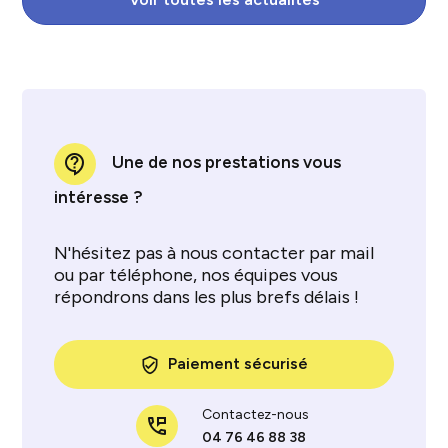
contact_support
Une de nos prestations vous
intéresse ?
N'hésitez pas à nous contacter par mail
ou par téléphone, nos équipes vous
répondrons dans les plus brefs délais !
Paiement sécurisé
verified_user
Contactez-nous
perm_phone_msg
04 76 46 88 38