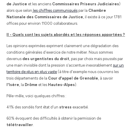
de Justice
et les anciens
Commissaires Priseurs Judiciaires
)
alors que selon
les chiffres communiqués
par la
Chambre
Nationale des Commissaires de Justice
, il existe à ce jour 1781
offices pour environ 11000 collaborateurs.
II - Quels sont les sujets abordés et les réponses apportées ?
Les opinions exprimées expriment clairement une dégradation des
conditions générales d'exercice de notre métier. Nous sommes
devenus
des urgentistes du droit
, pas par choix mais poussés par
une main invisible dont la pression s'accentue inexorablement
sur un
territoire de plus en plus vaste
(à titre d'exemple nous couvrons les
trois départements de la
Cour d'appel de Grenoble
, à savoir
l'Isère
, la
Drôme
et les
Hautes-Alpes
).
Pêle-mêle, voici quelques chiffres :
41% des sondés font état d'un
stress
exacerbé.
60% évoquent des difficultés à obtenir la permission de
télétravailler
.